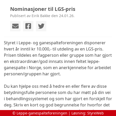
Nominasjoner til LGS-pris
Publisert av Eirik Bakke den 24.01.26.
Styret i Leppe- og ganespalteforeningen disponerer
hvert år inntil kr 10.000,- til utdeling av en LGS-pris.
Prisen tildeles en fagperson eller gruppe som har gjort
en ekstraordinær/god innsats innen feltet leppe-
ganespalte i Norge, som en anerkjennelse for arbeidet
personen/gruppen har gjort.
Du kan hjelpe oss med å hedre en eller flere av disse
betydningsfulle personene som du har møtt på din vei
i behandlingssystemet og som har gjort en forskjell for
deg. Skriv en kort og god begrunnelse for hvorfor det
er akkurat denne personen/gruppen du nominerer og
© Leppe-ganespalteforeningen | Løsning:
StyreWeb